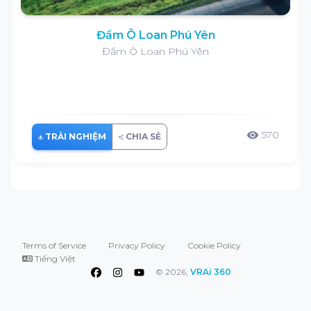
Đầm Ô Loan Phú Yên
Đầm Ô Loan Phú Yên
570
visibility
TRẢI NGHIỆM
CHIA SẺ
Terms of Service
Privacy Policy
Cookie Policy
Tiếng Việt
© 2026,
VRAi 360